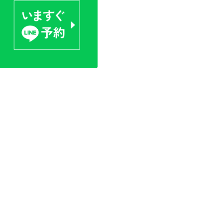
土
日
◯
◯