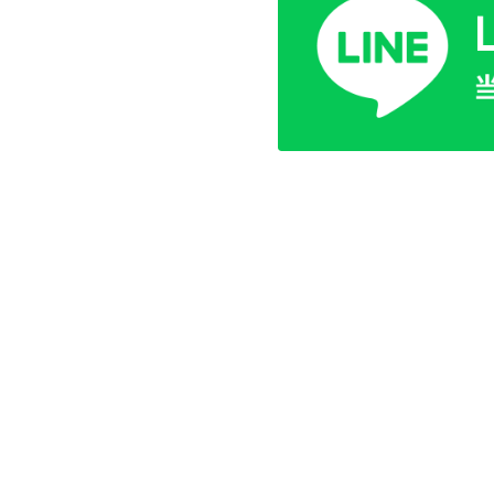
月
火
◯
休
診察時間 10:00～19:0
年末年始等のお休みは