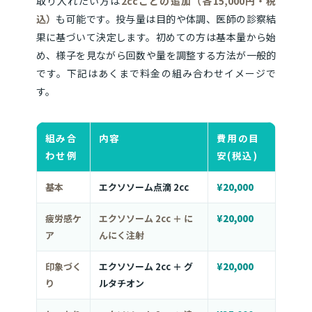
取り入れたい方は
2ccごとの追加（各15,000円・税
込）
も可能です。投与量は目的や体調、医師の診察結
果に基づいて決定します。初めての方は基本量から始
め、様子を見ながら回数や量を調整する方法が一般的
です。下記はあくまで料金の組み合わせイメージで
す。
組み合
内容
費用の目
わせ例
安(税込)
基本
エクソソーム点滴 2cc
¥20,000
疲労感ケ
エクソソーム 2cc ＋ に
¥20,000
ア
んにく注射
印象づく
エクソソーム 2cc ＋ グ
¥20,000
り
ルタチオン