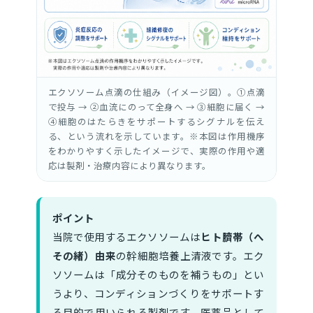
エクソソーム点滴の仕組み（イメージ図）。①点滴
で投与 → ②血流にのって全身へ → ③細胞に届く →
④細胞のはたらきをサポートするシグナルを伝え
る、という流れを示しています。※本図は作用機序
をわかりやすく示したイメージで、実際の作用や適
応は製剤・治療内容により異なります。
ポイント
当院で使用するエクソソームは
ヒト臍帯（へ
その緒）由来
の幹細胞培養上清液です。エク
ソソームは「成分そのものを補うもの」とい
うより、コンディションづくりをサポートす
る目的で用いられる製剤です。医薬品として