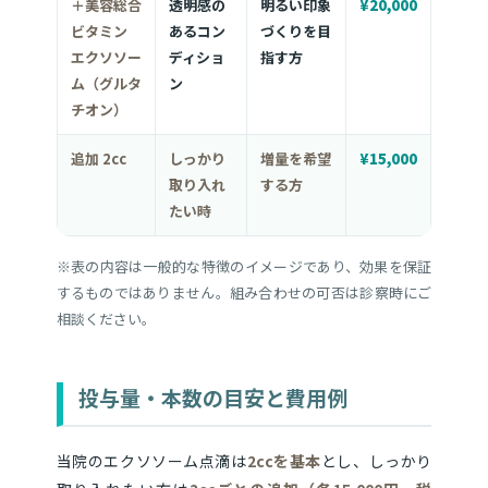
＋美容総合
透明感の
明るい印象
¥20,000
ビタミン
あるコン
づくりを目
エクソソー
ディショ
指す方
ム（グルタ
ン
チオン）
追加 2cc
しっかり
増量を希望
¥15,000
取り入れ
する方
たい時
※表の内容は一般的な特徴のイメージであり、効果を保証
するものではありません。組み合わせの可否は診察時にご
相談ください。
投与量・本数の目安と費用例
当院のエクソソーム点滴は
2ccを基本
とし、しっかり