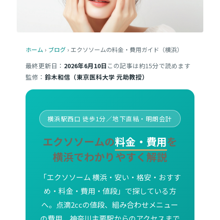
ホーム
›
ブログ
› エクソソームの料金・費用ガイド（横浜）
最終更新日：
2026年6月10日
この記事は約15分で読めます
監修：
鈴木和信（東京医科大学 元助教授）
横浜駅西口 徒歩1分／地下直結・明朗会計
エクソソームの
料金・費用
を
横浜でわかりやすく解説
「エクソソーム 横浜・安い・格安・おすす
め・料金・費用・値段」で探している方
へ。点滴2ccの値段、組み合わせメニュー
の費用、神奈川主要駅からのアクセスまで