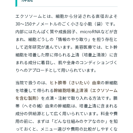
エクソソームとは、細胞から分泌される直径およそ
30〜150ナノメートルのごく小さな小胞（袋）です。
内部にはたんぱく質や成長因子、microRNAなどが含
まれ、細胞どうしの「情報のやり取り」を担う存在と
して近年研究が進んでいます。美容医療では、ヒト幹
細胞を培養した際に得られる上清（培養上清液）に含
まれる成分に着目し、肌や全身のコンディションづく
りへのアプローチとして用いられています。
当院で扱うのは、
ヒト臍帯（さいたい）由来
の幹細胞
を培養して得られる
幹細胞培養上清液（エクソソーム
を含む製剤）
を点滴・注射で取り入れる方法です。臍
帯（へその緒）由来の幹細胞は、培養上清に含まれる
成分の供給源として広く用いられています。料金や費
用の前に、まずは「どんな仕組みのケアなのか」を知
っておくと、メニュー選びや費用の比較がしやすくな