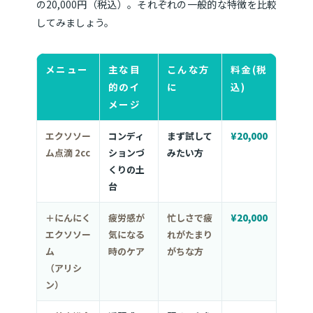
の20,000円（税込）。それぞれの一般的な特徴を比較
してみましょう。
メニュー
主な目
こんな方
料金(税
的のイ
に
込)
メージ
エクソソー
コンディ
まず試して
¥20,000
ム点滴 2cc
ションづ
みたい方
くりの土
台
＋にんにく
疲労感が
忙しさで疲
¥20,000
エクソソー
気になる
れがたまり
ム
時のケア
がちな方
（アリシ
ン）