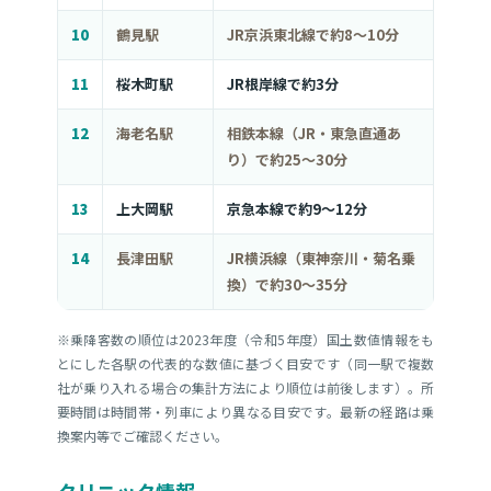
10
鶴見駅
JR京浜東北線で約8〜10分
11
桜木町駅
JR根岸線で約3分
12
海老名駅
相鉄本線（JR・東急直通あ
り）で約25〜30分
13
上大岡駅
京急本線で約9〜12分
14
長津田駅
JR横浜線（東神奈川・菊名乗
換）で約30〜35分
※乗降客数の順位は2023年度（令和5年度）国土数値情報をも
とにした各駅の代表的な数値に基づく目安です（同一駅で複数
社が乗り入れる場合の集計方法により順位は前後します）。所
要時間は時間帯・列車により異なる目安です。最新の経路は乗
換案内等でご確認ください。
クリニック情報