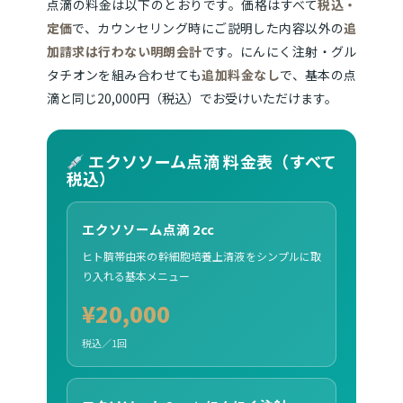
点滴の料金は以下のとおりです。価格はすべて
税込・
定価
で、カウンセリング時にご説明した内容以外の
追
加請求は行わない明朗会計
です。にんにく注射・グル
タチオンを組み合わせても
追加料金なし
で、基本の点
滴と同じ20,000円（税込）でお受けいただけます。
エクソソーム点滴 料金表（すべて
税込）
エクソソーム点滴 2cc
ヒト臍帯由来の幹細胞培養上清液をシンプルに取
り入れる基本メニュー
¥20,000
税込／1回