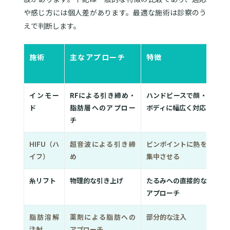
や感じ方には個人差があります。最適な施術は診察のう
えで判断します。
施術
主なアプローチ
特徴
ダ
ム
インモー
RFによる引き締め・
ハンドピースで顔・
抑
ド
脂肪層へのアプロー
ボディに幅広く対応
れ
チ
HIFU（ハ
超音波による引き締
ピンポイントに熱を
抑
イフ）
め
集中させる
れ
糸リフト
物理的な引き上げ
たるみへの直接的な
や
アプローチ
脂肪溶解
薬剤による脂肪への
部分的な注入
腫
注射
アプローチ
生