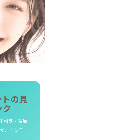
ントの見
ック
用機器・追加
院が、インモー