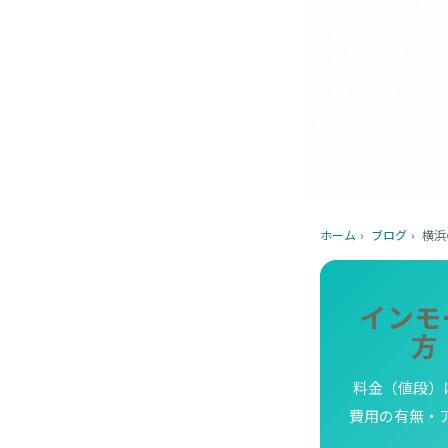
ホーム
›
ブログ
›
横浜
インモ
方
料金（値段）
費用の有無・