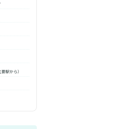
？
主要駅から）