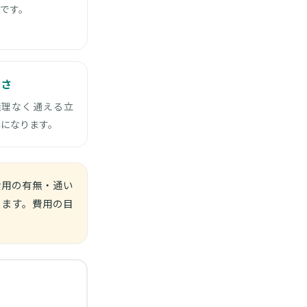
です。
すさ
無理なく通える立
準になります。
費用の有無・通い
ります。費用の目