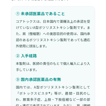
① 未承認医薬品であること
コアトックスは、日本国内で薬機法上の承認を受
けていないA型ボツリヌストキシン製剤です。ま
た、肩（僧帽筋）への美容目的の使用は、国内承
認のあるボツリヌストキシン製剤であっても適応
外使用に該当します。
② 入手経路
本製剤は、医師の責任のもとで個人輸入により入
手しています。
③ 国内承認医薬品の有無
国内では、A型ボツリヌストキシン製剤として
「ボトックスビスタ®」等が、眉間・目尻のし
わ、腋窩多汗症、上肢・下肢痙縮など一部の部
位・適応で承認されています。ただし、肩（僧帽