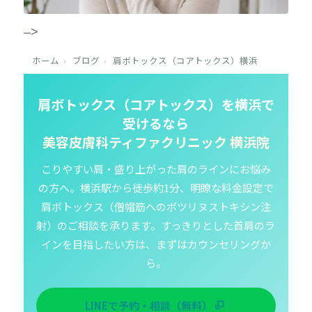
–>
ホーム
›
ブログ
›
肩ボトックス（コアトックス）横浜
肩ボトックス（コアトックス）を横浜で
受けるなら
美容皮膚科ティファクリニック 横浜院
こりやすい肩・盛り上がった肩のラインにお悩み
の方へ。横浜駅から徒歩約1分、明瞭な料金設定で
肩ボトックス（僧帽筋へのボツリヌストキシン注
射）のご相談を承ります。すっきりとした首肩のラ
インを目指したい方は、まずはカウンセリングか
ら。
LINEで予約・相談（無料）