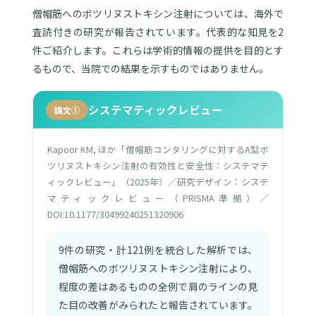
僧帽筋へのボツリヌストキシン注射については、海外で
査読付きの研究が報告されています。代表的な知見を2
件ご紹介します。これらは学術的情報の提供を目的とす
るもので、当院での結果を示すものではありません。
システマティックレビュー
論文①
Kapoor KM, ほか「僧帽筋コンタリングに対するA型ボ
ツリヌストキシン注射の有効性と安全性：システマテ
ィックレビュー」（2025年）／研究デザイン：システ
マティックレビュー（PRISMA準拠）／
DOI:10.1177/30499240251320906
9件の研究・計121例を統合した解析では、
僧帽筋へのボツリヌストキシン注射により、
程度の差はあるものの全例で肩のラインの見
た目の改善がみられたと報告されています。