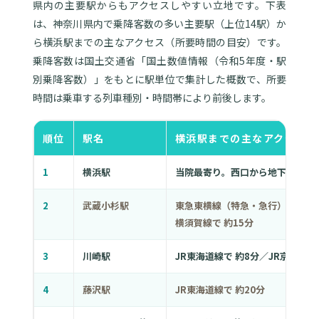
県内の主要駅からもアクセスしやすい立地です。下表
は、神奈川県内で乗降客数の多い主要駅（上位14駅）か
ら横浜駅までの主なアクセス（所要時間の目安）です。
乗降客数は国土交通省「国土数値情報（令和5年度・駅
別乗降客数）」をもとに駅単位で集計した概数で、所要
時間は乗車する列車種別・時間帯により前後します。
順位
駅名
横浜駅までの主なアクセス（
1
横浜駅
当院最寄り。西口から地下街直結で
2
武蔵小杉駅
東急東横線（特急・急行）で 約1
横須賀線で 約15分
3
川崎駅
JR東海道線で 約8分／JR京浜東北
4
藤沢駅
JR東海道線で 約20分