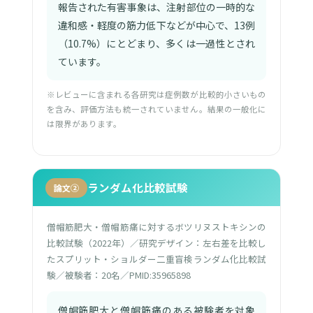
報告された有害事象は、注射部位の一時的な
違和感・軽度の筋力低下などが中心で、13例
（10.7%）にとどまり、多くは一過性とされ
ています。
※レビューに含まれる各研究は症例数が比較的小さいもの
を含み、評価方法も統一されていません。結果の一般化に
は限界があります。
ランダム化比較試験
論文②
僧帽筋肥大・僧帽筋痛に対するボツリヌストキシンの
比較試験（2022年）／研究デザイン：左右差を比較し
たスプリット・ショルダー二重盲検ランダム化比較試
験／被験者：20名／PMID:35965898
僧帽筋肥大と僧帽筋痛のある被験者を対象