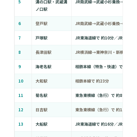
5
溝の口駅・武蔵溝
JR南武線→武蔵小杉乗換→東急東横
ノ口駅
6
登戸駅
JR南武線→武蔵小杉乗換→東急東横
7
戸塚駅
JR東海道線で 約10分／JR横須賀線
8
長津田駅
JR横浜線→東神奈川・新横浜方面経
9
海老名駅
相鉄本線（特急・快速）で 約25分
10
大和駅
相鉄本線で 約23分
11
菊名駅
東急東横線（急行）で 約8分
12
日吉駅
東急東横線（急行）で 約13分
13
大船駅
JR東海道線で 約16分／JR横須賀